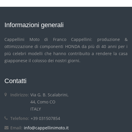
Informazioni generali
Cappellini Moto di Franco Cappellini: produzione &
ottimizzazione di componenti HONDA da più di 40 anni per i
più celebri modelli che hanno contribuito a rendere la casa
giapponese il colosso dei nostri giorni.
Contatti
Indirizzo:
Via G. B. Scalabrini,
44, Como CO
ITALY
Telefono:
+39 031507854
Email:
info@cappellinimoto.it