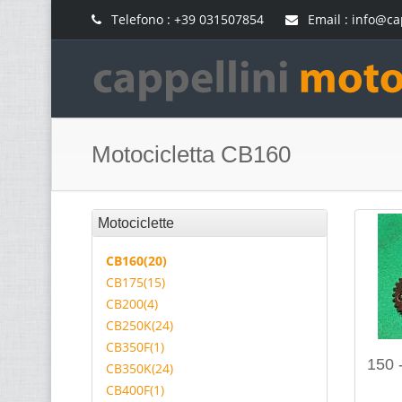
Telefono : +39 031507854
Email : info@ca
Motocicletta CB160
Motociclette
CB160(20)
CB175(15)
CB200(4)
CB250K(24)
CB350F(1)
150 
CB350K(24)
CB400F(1)