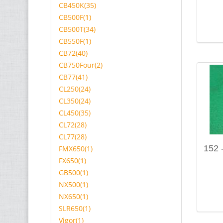
CB450K(35)
CB500F(1)
CB500T(34)
CB550F(1)
CB72(40)
CB750Four(2)
CB77(41)
CL250(24)
CL350(24)
CL450(35)
CL72(28)
CL77(28)
152 
FMX650(1)
FX650(1)
GB500(1)
NX500(1)
NX650(1)
SLR650(1)
Vigor(1)