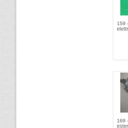
159 
elett
169 -
ester